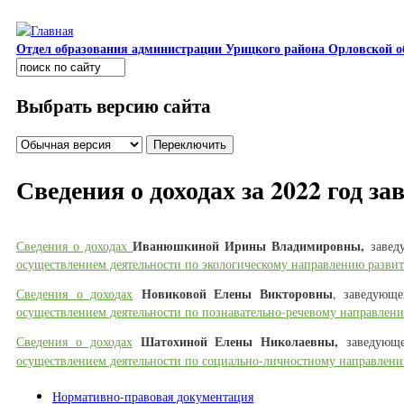
Перейти к основному содержанию
Отдел образования администрации Урицкого района Орловской о
Поиск
Форма поиска
Выбрать версию сайта
Сведения о доходах за 2022 год
Иванюшкиной Ирины Владимировны,
Сведения о доходах
заве
осуществлением деятельности по экологическому направлению разви
Новиковой Елены Викторовны
Сведения
о доходах
, заведующ
осуществлением деятельности по познавательно-речевому направлен
Шатохиной Елены Николаевны,
Сведения
о доходах
заведующе
осуществлением деятельности по социально-личностному направлени
Нормативно-правовая документация