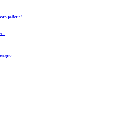
ого района"
сти
изаций